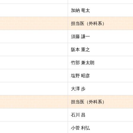
加納 竜太
担当医（外科系）
須藤 謙一
阪本 重之
竹部 兼太朗
塩野 昭彦
大澤 歩
担当医（外科系）
石川 昌
小菅 利弘