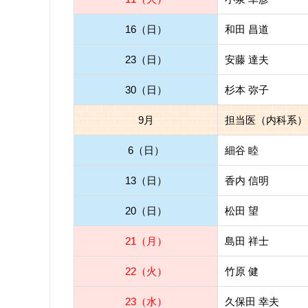
16（日）
和田 昌道
23（日）
安藤 達夫
30（日）
杉本 弥子
9月
担当医（内科系）
6（日）
細谷 睦
13（日）
香内 信明
20（日）
松田 望
21（月）
島田 祥士
22（火）
竹原 健
23（水）
久保田 幸夫