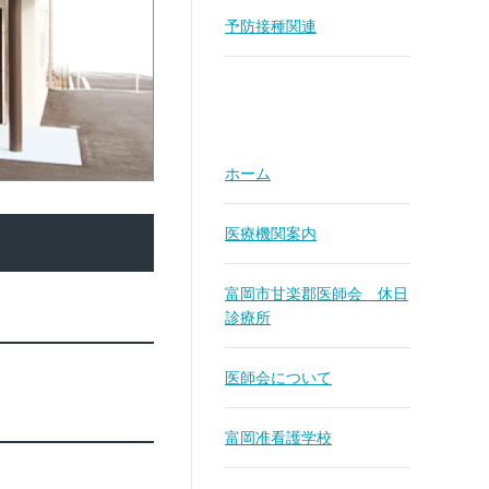
予防接種関連
ホーム
医療機関案内
富岡市甘楽郡医師会 休日
診療所
医師会について
富岡准看護学校