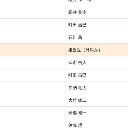
髙井 良樹
町田 昌巳
石川 昌
担当医（外科系）
武市 吉人
町田 昌巳
加納 竜太
大竹 雄二
神部 裕一
佐藤 理