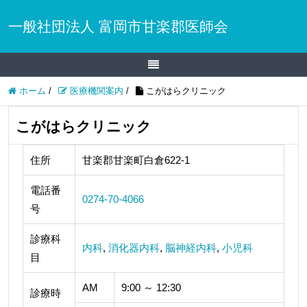
一般社団法人 富岡市甘楽郡医師会
ホーム
/
医療機関案内
/
こがはらクリニック
こがはらクリニック
住所
甘楽郡甘楽町白倉622-1
電話番
0274-70-4066
号
診療科
内科
,
消化器内科
,
脳神経内科
,
小児科
目
AM
9:00 ～ 12:30
診療時